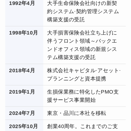
1992年4
月
大手生命保険会社向けの新契
約システム·契約管理システム
構築支援の受託
1998年10
月
大手損害保険会社立ち上げに
伴うフロント領域～バックエ
ンドオフィス領域の新規シス
テム構築支援の受託
2018年4
月
株式会社キャピタル·アセット·
プランニングと資本提携
2019年1
月
生損保業務に特化したPMO支
援サービス事業開始
2024年7月
東京・品川に本社を移転
2025年10月
創業40周年。これまでのご支