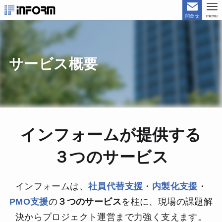
問合せ
menu
サービス概要
インフォームが提供する
３つのサービス
インフォームは、
社員代替支援
・
内製化支援
・
PMO支援
の
３つのサービス
を柱に、
現場の課題解
決からプロジェクト運営まで力強く支えます。