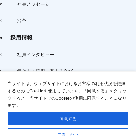
社長メッセージ
沿革
採用情報
社員インタビュー
働き方・採用に関するQ&A
当サイトは、ウェブサイトにおけるお客様の利用状況を把握
するために
Cookie
を使用しています。「同意する」をクリッ
個人情報保護方針
クすると、当サイトでの
Cookie
の使用に同意することになり
ます。
同意する
©
© 2025 INFORM Co., Ltd. All Rights Reserved.
同意しない