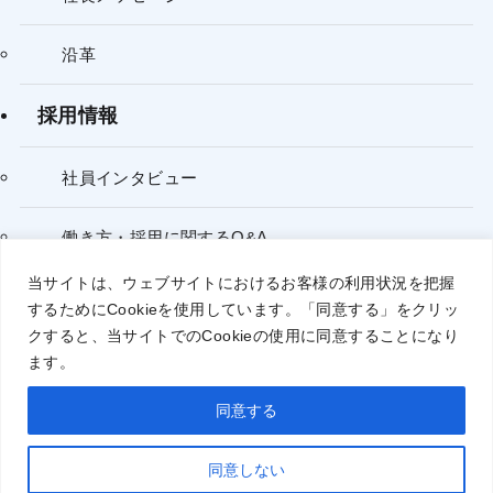
沿革
採用情報
社員インタビュー
働き方・採用に関するQ&A
当サイトは、ウェブサイトにおけるお客様の利用状況を把握
するために
Cookie
を使用しています。「同意する」をクリッ
個人情報保護方針
クすると、当サイトでの
Cookie
の使用に同意することになり
ます。
同意する
©
© 2025 INFORM Co., Ltd. All Rights Reserved.
同意しない